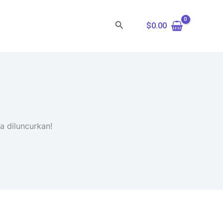
Cari
$
0.00
a diluncurkan!